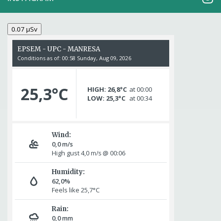
0.07 µSv