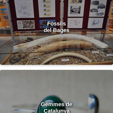
Fòssils
del Bages
Gemmes de
Catalunya