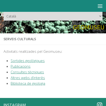
Skip to content
Trieu
un
idioma
SERVEIS CULTURALS
Activitats realitzades pel Geomuseu:
Sortides geològiques
Publicacions
Consultes tècniques
Altres webs d’interès
Biblioteca de geologia
INSTAGRAM