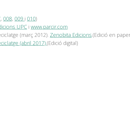
7
,
008
,
009
i
010
)
dicions UPC
i
www.parcir.com
eciclatge (març 2012).
Zenobita Edicions
.(Edició en paper
iclatge (abril 2017).
(Edició digital)