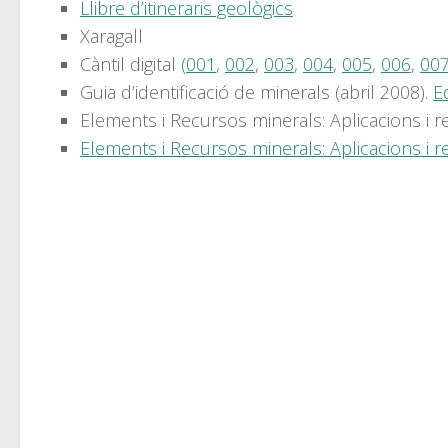
Llibre d’itineraris geològics
Xaragall
Càntil digital
(
001
,
002
,
003
,
004
,
005
,
006
,
00
Guia d’identificació de minerals (abril 2008).
E
Elements i Recursos minerals: Aplicacions i r
Elements i Recursos minerals: Aplicacions i rec