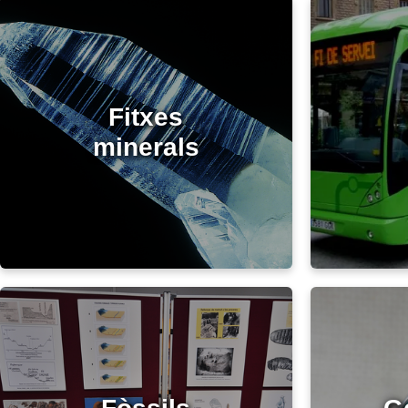
Fitxes
minerals