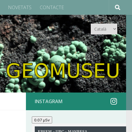
NOVETATS
CONTACTE
Trieu
un
idioma
INSTAGRAM
0.07 µSv