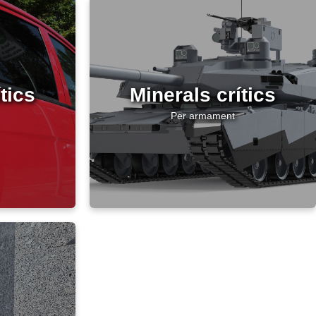
tics
Minerals crítics
Per armament