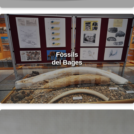
Fòssils
del Bages