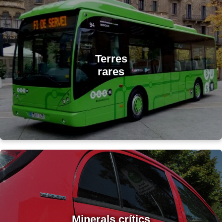
Terres
rares
Minerals crítics