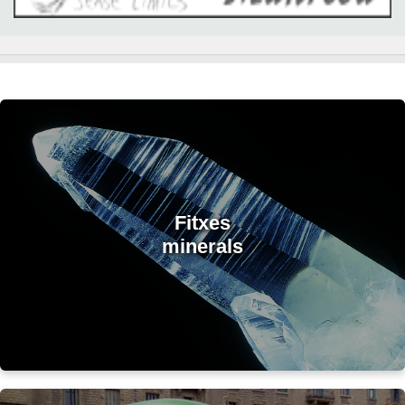
Fitxes
minerals