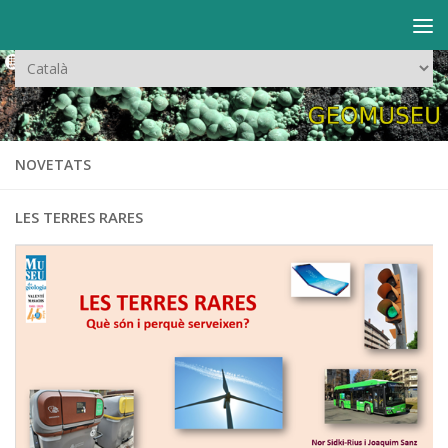
Skip to content
Trieu
un
idioma
NOVETATS
LES TERRES RARES