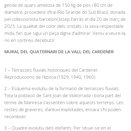
geoda de quars ametista de 150 Kg de pes i 80 cm de
diàmetre, procedent d’Irai (Rio Grande do Sul) Brasil, donada
pel col·leccionista barceloní Josep Farràs el dia 20 de març de
2025. La qualitat del color dels cristalls i la seva respectable
mida, fan que sigui un peça digna d’admirar. Veniu a veure-la,
no en sortireu decebuts!
MURAL DEL QUATERNARI DE LA VALL DEL CARDENER
1 – Terrasses fluvials històriques del Cardener.
Reproduccions de l’època (1929, 1940, 1960)
2 – Esquema evolutiu de la formació de terrasses fluvials.
Tota la població de Sant Joan de Vilatorrada i bona part del
terme de Manresa s’assenten sobre aquests terrenys. Les
restes de graveres, d’antuvi explotades, encara s’hi poden
reconèixer.
3 – Quadre evolutiu dels elefants. Per situar-se en el