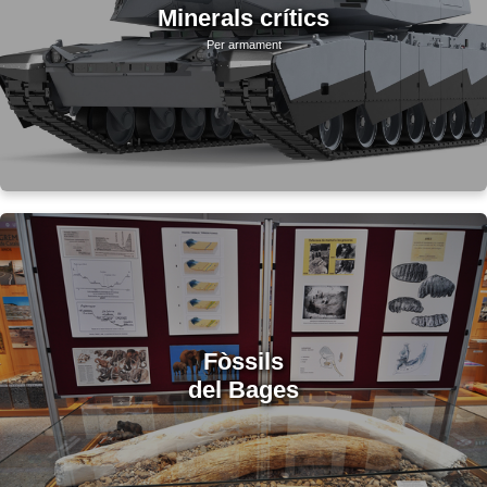
Minerals crítics
Per armament
Fòssils
del Bages