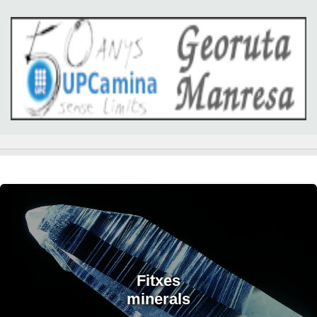
Fitxes
minerals