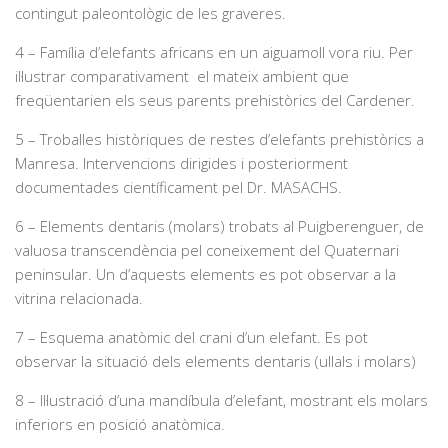
contingut paleontològic de les graveres.
4 – Família d’elefants africans en un aiguamoll vora riu. Per
il·lustrar comparativament el mateix ambient que
freqüentarien els seus parents prehistòrics del Cardener.
5 – Troballes històriques de restes d’elefants prehistòrics a
Manresa. Intervencions dirigides i posteriorment
documentades científicament pel Dr. MASACHS.
6 – Elements dentaris (molars) trobats al Puigberenguer, de
valuosa transcendència pel coneixement del Quaternari
peninsular. Un d’aquests elements es pot observar a la
vitrina relacionada.
7 – Esquema anatòmic del crani d’un elefant. Es pot
observar la situació dels elements dentaris (ullals i molars)
8 – Il·lustració d’una mandíbula d’elefant, mostrant els molars
inferiors en posició anatòmica.