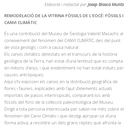
Elaborat i redactat per
Josep Biosca Munts
REMODELACIÓ DE LA VITRINA FÒSSILS DE L’EOCÈ: FÒSSILS I
CANVI CLIMÀTIC
És una contribució del Museu de Geologia Valentí Masachs al
coneixement del fenomen del CANVI CLIMÀTIC, des del punt
de vista geològic i com a causa natural.
Els canvis climàtics detectats en el transcurs de la història
geològica de la Terra, han estat d’una lentitud que es compta
en milions d’anys, i que evidentment no han estat induïts per
causes antròpiques.
Aquí s’hi exposen els canvis en la distribució geogràfica de
flores i faunes, explicades amb l’ajut d’elements actuals
importats de països intertropicals, comparant-los amb
fòssils del fons de la col·lecció paleontològica del Museu.
Dirigit a tota persona interessada per saber-ne més sobre el
fenomen del Canvi Climàtic i que desitgi apropar-se d’una
forma activa, a resoldre un dels grans reptes que afronta la