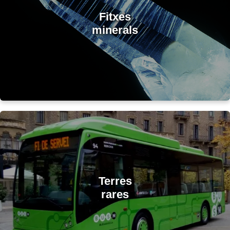
Fitxes
minerals
Terres
rares