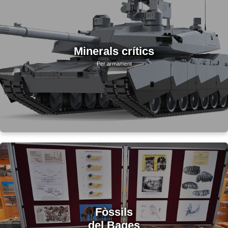
Minerals crítics
Per armament
Fòssils
del Bages