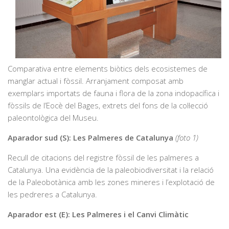
Comparativa entre elements biòtics dels ecosistemes de
manglar actual i fòssil. Arranjament composat amb
exemplars importats de fauna i flora de la zona indopacífica i
fòssils de l’Eocè del Bages, extrets del fons de la col·lecció
paleontològica del Museu.
Aparador sud (S): Les Palmeres de Catalunya
(foto 1)
Recull de citacions del registre fòssil de les palmeres a
Catalunya. Una evidència de la paleobiodiversitat i la relació
de la Paleobotànica amb les zones mineres i l’explotació de
les pedreres a Catalunya.
Aparador est (E): Les Palmeres i el Canvi Climàtic