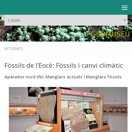
Skip to content
Trieu
un
idioma
VITRINES
Fòssils de l’Eocè: Fòssils i canvi climàtic
Aparador nord (N): Manglars actuals i Manglars fòssils