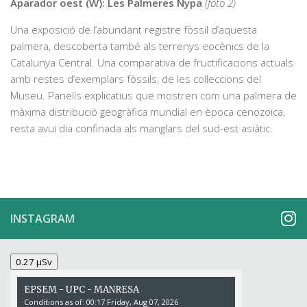
Aparador oest (W): Les Palmeres Nypa
(foto 2)
Una exposició de l’abundant registre fòssil d’aquesta
palmera, descoberta també als terrenys eocènics de la
Catalunya Central. Una comparativa de fructificacions actuals
amb restes d’exemplars fòssils, de les col·leccions del
Museu. Panells explicatius que mostren com una palmera de
màxima distribució geogràfica mundial en època cenozoica,
resta avui dia confinada als manglars del sud-est asiàtic.
INSTAGRAM
0.27 µSv